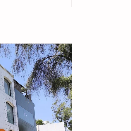
del ejido Cristóbal Obregón. Acompañada por
enta del DIF Municipal, Margarita Sarmiento
la alcaldesa destacó que el esquema busca
r la seguridad alimentaria e incentivar la
de pequeñas granjas familiares que generen
complementarios a través de la producción de
carne