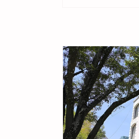
ubicado en la colonia Cristóbal Obregón
por la presidenta del DIF Municipal, Margar
Sarmiento Tovilla, así como por autoridade
familias de la comunidad, la presidenta mu
entregó este espacio público renovado qu
objetivo fortalecer la integración comunitar
recreaci