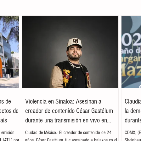
os de
Violencia en Sinaloa: Asesinan al
Claudi
ectos de
creador de contenido César Gastélum
la dem
país
durante una transmisión en vivo en
durante
Culiacán
 emisión
Ciudad de México.- El creador de contenido de 24
CDMX, (EF
 1 (AT1) por
años, César Gastélum, fue asesinado a balazos en el
Sheinbaum