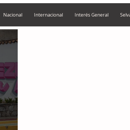
Nacional
Internacional
Interés General
Selv
Estilo de vida
Israel
bano
Tragedia