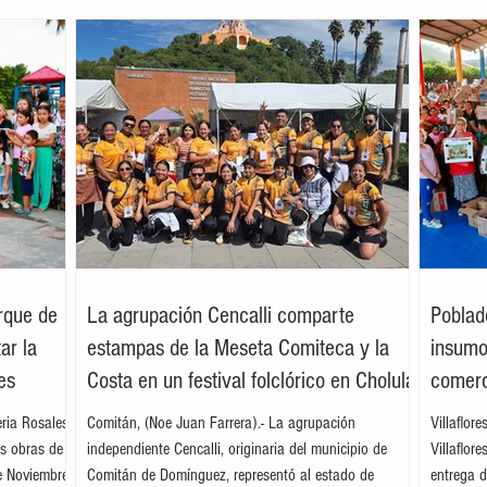
arque de
La agrupación Cencalli comparte
Poblad
ar la
estampas de la Meseta Comiteca y la
insumos
es
Costa en un festival folclórico en Cholula
comerc
leria Rosales
Comitán, (Noe Juan Farrera).- La agrupación
Villaflor
as obras de
independiente Cencalli, originaria del municipio de
Villaflor
e Noviembre,
Comitán de Domínguez, representó al estado de
entrega d