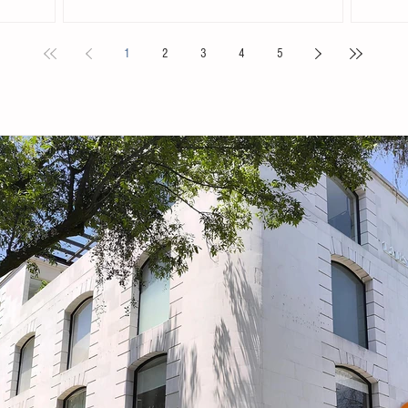
. Acompañada
Chiapas en el Primer Festival Nacional Vive el Folclor,
familias 
ita
celebrado en la localidad de San Andrés Cholula,
la presid
1
2
3
4
5
s locales y
Puebla. La compañía de danza, integrada por personas
Tovilla, 
nicipal
de distintas edades y profesiones, financió su traslado
fortalece
e tiene como
y participación con recursos propios, logrando
creación 
ia, la
posicionarse como la única comitiva chiapaneca en un
ingresos 
encuentro que reunió a m
huevo y 