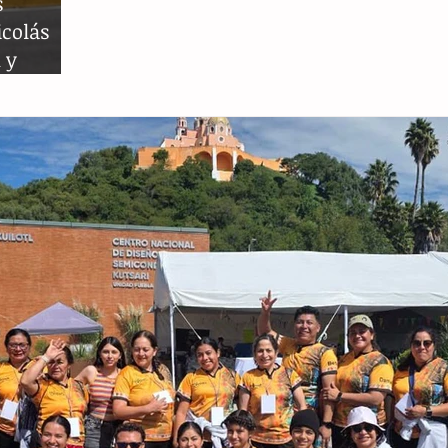
s
icolás
 y