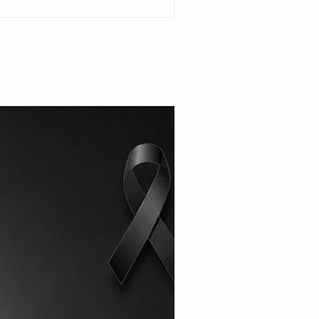
del ejido Cristóbal Obregón. Acompañada por
enta del DIF Municipal, Margarita Sarmiento
la alcaldesa destacó que el esquema busca
r la seguridad alimentaria e incentivar la
de pequeñas granjas familiares que generen
complementarios a través de la producción de
carne