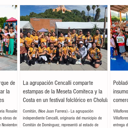
arque de
La agrupación Cencalli comparte
Poblad
ar la
estampas de la Meseta Comiteca y la
insumos
es
Costa en un festival folclórico en Cholula
comerc
leria Rosales
Comitán, (Noe Juan Farrera).- La agrupación
Villaflor
as obras de
independiente Cencalli, originaria del municipio de
Villaflor
e Noviembre,
Comitán de Domínguez, representó al estado de
entrega d