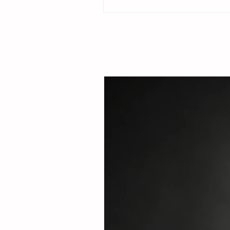
ubicado en la colonia Cristóbal Obregón
por la presidenta del DIF Municipal, Margar
Sarmiento Tovilla, así como por autoridade
familias de la comunidad, la presidenta mu
entregó este espacio público renovado qu
objetivo fortalecer la integración comunitar
recreaci