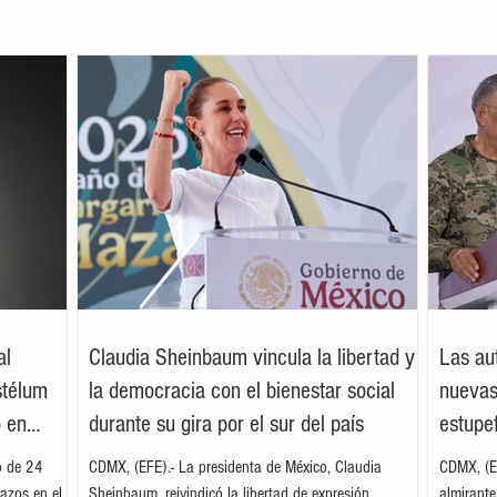
al
Claudia Sheinbaum vincula la libertad y
Las au
stélum
la democracia con el bienestar social
nuevas
o en
durante su gira por el sur del país
estupe
o de 24
CDMX, (EFE).- La presidenta de México, Claudia
CDMX, (EF
azos en el
Sheinbaum, reivindicó la libertad de expresión,
almirant