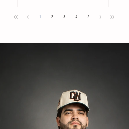
. Acompañada
Chiapas en el Primer Festival Nacional Vive el Folclor,
familias 
ita
celebrado en la localidad de San Andrés Cholula,
la presid
1
2
3
4
5
s locales y
Puebla. La compañía de danza, integrada por personas
Tovilla, 
nicipal
de distintas edades y profesiones, financió su traslado
fortalece
e tiene como
y participación con recursos propios, logrando
creación 
ia, la
posicionarse como la única comitiva chiapaneca en un
ingresos 
encuentro que reunió a m
huevo y 