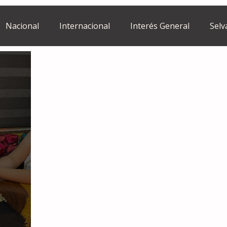
Nacional
Internacional
Interés General
Selv
Estilo de vida
Israel
bano
Tragedia