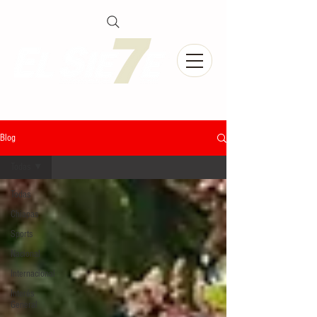
Blog
Todas
Todas
Chiapas
Sports
Nacional
Internacional
Interés
General