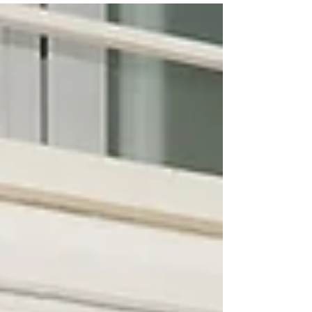
obra clave para el fortalecimiento de la
infraestructura urbana en esta
comunidad. Acompañada por autoridades
ejidales y vecinos, la mandataria destacó
que este proyecto mejora directamente la
movilidad y la imagen del centro de la
localidad, facilitando el tránsito de
peatones y vehículos. Durante el evento,
Rosal