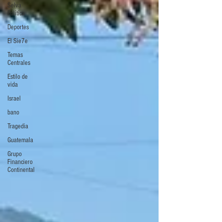
Selva
Política
Deportes
El Sie7e
Temas
Centrales
Estilo de
vida
Israel
bano
Tragedia
Guatemala
Grupo
Financiero
Continental