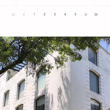
. Acompañada
Chiapas en el Primer Festival Nacional Vive el Folclor,
familias 
ita
celebrado en la localidad de San Andrés Cholula,
la presid
1
2
3
4
5
s locales y
Puebla. La compañía de danza, integrada por personas
Tovilla, 
nicipal
de distintas edades y profesiones, financió su traslado
fortalece
e tiene como
y participación con recursos propios, logrando
creación 
ia, la
posicionarse como la única comitiva chiapaneca en un
ingresos 
encuentro que reunió a m
huevo y 