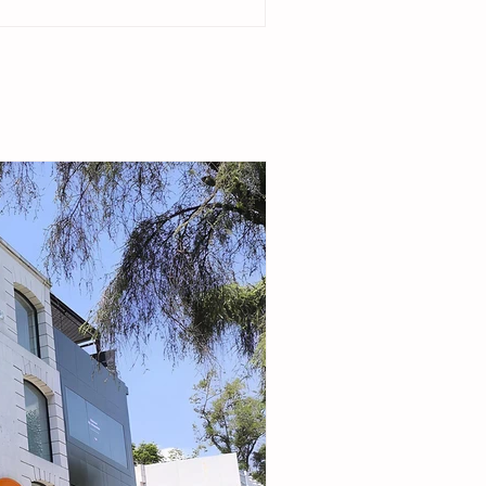
del ejido Cristóbal Obregón. Acompañada por
enta del DIF Municipal, Margarita Sarmiento
la alcaldesa destacó que el esquema busca
r la seguridad alimentaria e incentivar la
de pequeñas granjas familiares que generen
complementarios a través de la producción de
carne