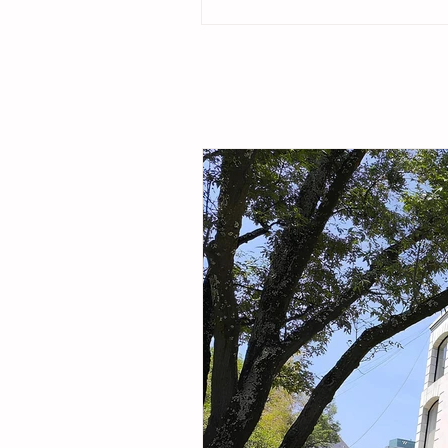
ubicado en la colonia Cristóbal Obregón
por la presidenta del DIF Municipal, Margar
Sarmiento Tovilla, así como por autoridade
familias de la comunidad, la presidenta mu
entregó este espacio público renovado qu
objetivo fortalecer la integración comunitar
recreaci