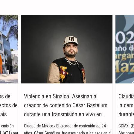
os de
Violencia en Sinaloa: Asesinan al
Claudi
ectos de
creador de contenido César Gastélum
la dem
país
durante una transmisión en vivo en
durante
Culiacán
 emisión
Ciudad de México.- El creador de contenido de 24
CDMX, (EF
 1 (AT1) por
años, César Gastélum, fue asesinado a balazos en el
Sheinbaum