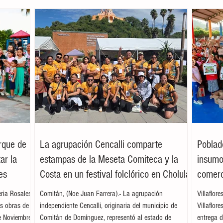
arque de
La agrupación Cencalli comparte
Poblad
ar la
estampas de la Meseta Comiteca y la
insumos
es
Costa en un festival folclórico en Cholula
comerc
leria Rosales
Comitán, (Noe Juan Farrera).- La agrupación
Villaflor
as obras de
independiente Cencalli, originaria del municipio de
Villaflor
e Noviembre,
Comitán de Domínguez, representó al estado de
entrega d