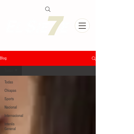
Blog
Todas
Todas
Chiapas
Sports
Nacional
Internacional
Interés
General