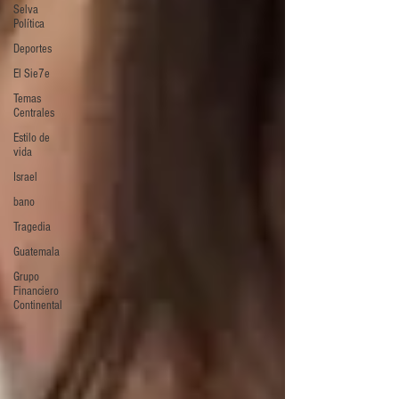
Selva
Política
Deportes
El Sie7e
Temas
Centrales
Estilo de
vida
Israel
bano
Tragedia
Guatemala
Grupo
Financiero
Continental