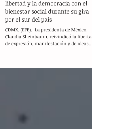
Claudia Sheinbaum vincula la
libertad y la democracia con el
bienestar social durante su gira
por el sur del país
CDMX, (EFE).- La presidenta de México,
Claudia Sheinbaum, reivindicó la libertad
de expresión, manifestación y de ideas
como pilares fundamentales de su
administración, durante un acto público
realizado en el estado de Oaxaca. Las
declaraciones de la mandataria ocurren
en el marco de la consulta pública emitida
por la Comisión Reguladora de
Telecomunicaciones (CRT) sobre los
Lineamientos para la Protección de los
Derechos de las Audiencias, mecanismo
con el cual el Ejecutivo