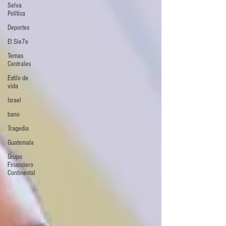
Selva
Política
Deportes
El Sie7e
Temas
Centrales
Estilo de
vida
Israel
bano
Tragedia
Guatemala
Grupo
Financiero
Continental