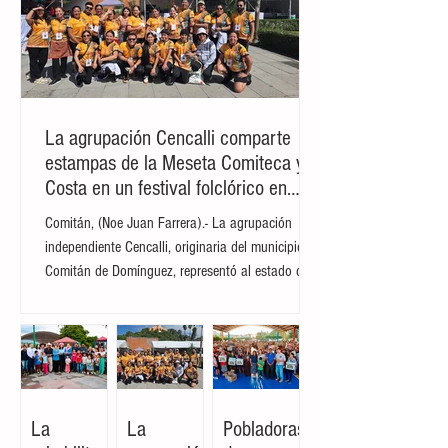
La agrupación Cencalli comparte
estampas de la Meseta Comiteca y la
Costa en un festival folclórico en
Cholula
Comitán, (Noe Juan Farrera).- La agrupación
independiente Cencalli, originaria del municipio de
Comitán de Domínguez, representó al estado de
Chiapas en el Primer Festival Nacional Vive el
Folclor, celebrado en la localidad de San Andrés
Cholula, Puebla. La compañía de danza,
integrada por personas de distintas edades y
profesiones, financió su traslado y participación