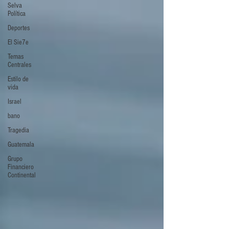
Selva
Política
Deportes
El Sie7e
Temas
Centrales
Estilo de
vida
Israel
bano
Tragedia
Guatemala
Grupo
Financiero
Continental