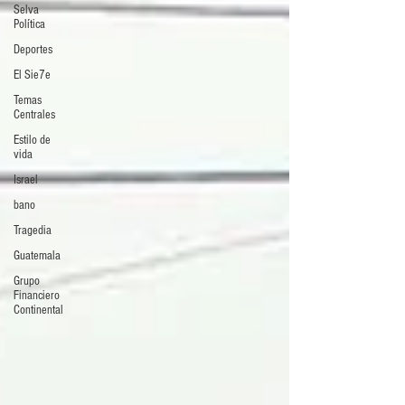
Selva
Política
Deportes
El Sie7e
Temas
Centrales
Estilo de
vida
Israel
bano
Tragedia
Guatemala
Grupo
Financiero
Continental