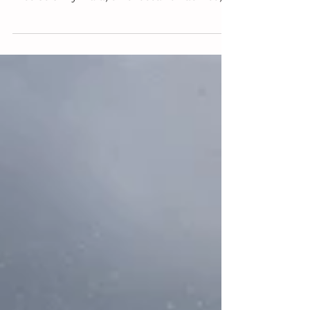
posible impacto de dos ciclones tropicales,
Dieciséis-E y Lidia, en el océano Pacífico,
el...