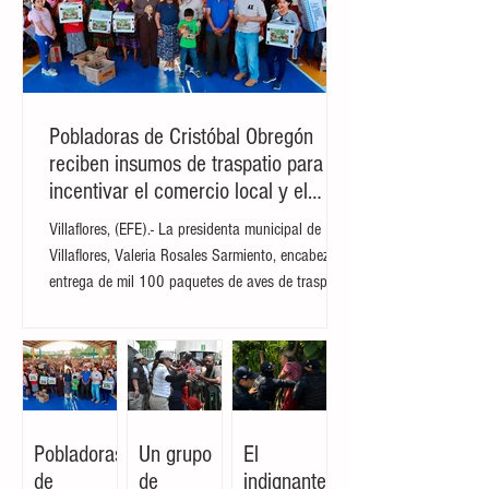
Pobladoras de Cristóbal Obregón
reciben insumos de traspatio para
incentivar el comercio local y el
autoconsumo
Villaflores, (EFE).- La presidenta municipal de
Villaflores, Valeria Rosales Sarmiento, encabezó la
entrega de mil 100 paquetes de aves de traspatio
a familias del ejido Cristóbal Obregón.
Acompañada por la presidenta del DIF Municipal,
Margarita Sarmiento Tovilla, la alcaldesa destacó
que el esquema busca fortalecer la seguridad
alimentaria e incentivar la creación de pequeñas
granjas familiares que generen ingresos