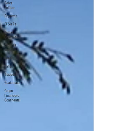
Selva
Política
Deportes
El Sie7e
Temas
Centrales
Estilo de
vida
Israel
bano
Tragedia
Guatemala
Grupo
Financiero
Continental