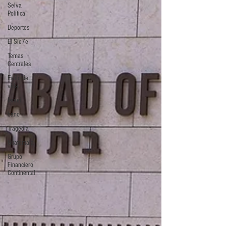
Selva
Política
Deportes
El Sie7e
Temas
Centrales
Estilo de
vida
Israel
bano
Tragedia
Guatemala
Grupo
Financiero
Continental