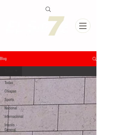
Blog
Todas
Todas
Chiapas
Sports
Nacional
Internacional
Interés
General