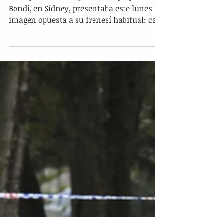
Duelo y silencio en Sídney tras el
tiroteo más grave en tres décadas
Sídney.- La icónica y turística playa de
Bondi, en Sídney, presentaba este lunes la
imagen opuesta a su frenesí habitual: casi
vacía y en silencio, con flores, velas y
mensajes de duelo tras el atentado contra
un acto festivo de la comunidad judía que
dejó al menos 16 muertos, incluido un
presunto atacante, el tiroteo más grave del
país en las últimas tres décadas. El ataque
terrorista, como lo definieron las
autoridades, se produjo el domingo por la
tarde durante una celebra