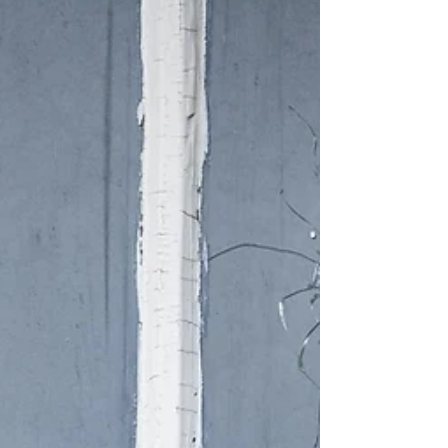
tiroteo ocurrido durante un festival judío
en la playa de Bondi, en Sídney, el
domingo. Entre los fallecidos se
encuentran dos rabinos y un hombre
francés que fue identificado por el
canciller francés, quien añadió en su
cuenta de X que la nación europea "no
escatimará esfuerzos para erradicar el
antisemitismo dondequiera que surja y
para combatir el terr