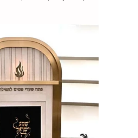
este miércoles 59 cargos contra Naveed
Akram, de 24 años, incluyendo 15 por
asesinato y uno por terrorismo, por su
presunta implicación en el atentado
contra una celebración judía ocurrido el
domingo en la playa de Bondi, en la ciudad
de Sídney. Entre las acusaciones figuran
15 cargos de asesinato, así como delitos de
intento de homicidio; comisión de un acto
terrorista; exhibición pública de un
símbolo terrorista prohibido; y colocaci