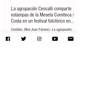
si el ataque con cuchillo perpetrado el
sábado...
La agrupación Cencalli comparte
estampas de la Meseta Comiteca y la
Costa en un festival folclórico en
Cholula
Comitán, (Noe Juan Farrera).- La agrupación
independiente Cencalli, originaria del municipio de
Comitán de Domínguez, representó al estado de