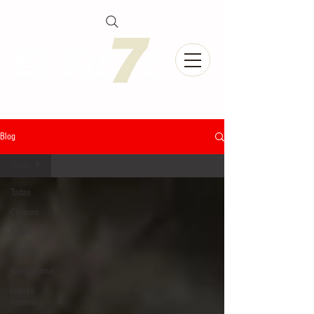
Blog
Todas
Todas
Chiapas
Sports
Nacional
Internacional
Interés
General