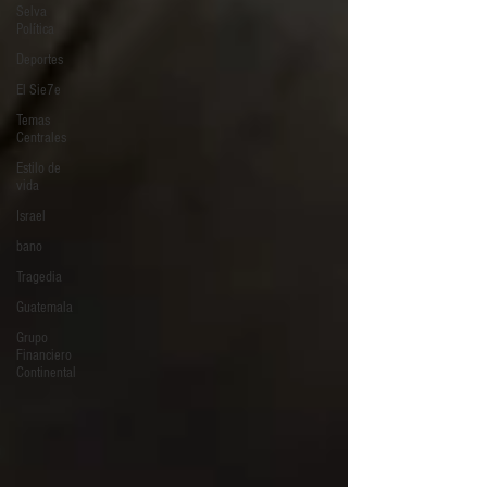
Selva
Política
Deportes
El Sie7e
Temas
Centrales
Estilo de
vida
Israel
bano
Tragedia
Guatemala
Grupo
Financiero
Continental