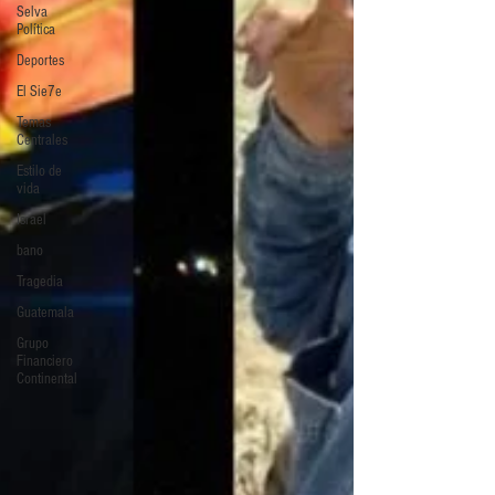
Selva
Política
Deportes
El Sie7e
Temas
Centrales
Estilo de
vida
Israel
bano
Tragedia
Guatemala
Grupo
Financiero
Continental