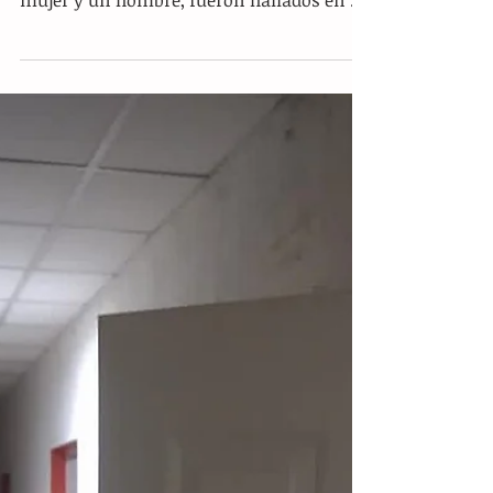
Hallan cuerpos de menor y dos
adultos en maletero de auto en
San Luis Potosí
Ciudad de México.- Los cuerpos de un
menor de edad y de dos adultos, una
mujer y un hombre, fueron hallados en el
maletero de un vehículo...