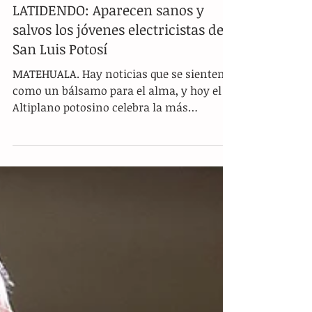
SIETE CORAZONES QUE SIGUEN
LATIDENDO: Aparecen sanos y
salvos los jóvenes electricistas de
San Luis Potosí
MATEHUALA. Hay noticias que se sienten
como un bálsamo para el alma, y hoy el
Altiplano potosino celebra la más
esperada de todas. Tras días de una
angustia que parecía no tener fin, los siete
jóvenes electricistas que desaparecieron
mientras cumplían con su jornada laboral
han sido localizados con vida . El Gobierno
Municipal confirmó que Ángel, Miguel
Ángel, Jaciel, Omar, Said, Celso y Macario
ya se encuentran bajo el resguardo de las
autoridades, poniendo punto final a