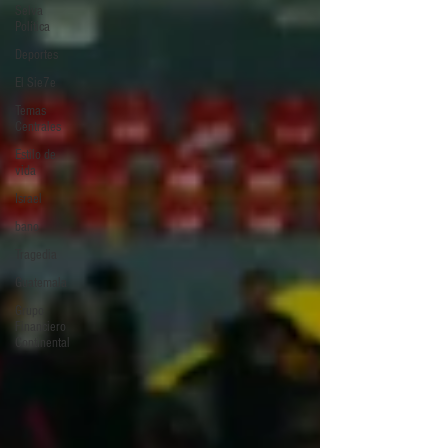
Selva
Política
Deportes
El Sie7e
Temas
Centrales
Estilo de
vida
Israel
bano
Tragedia
Guatemala
Grupo
Financiero
Continental