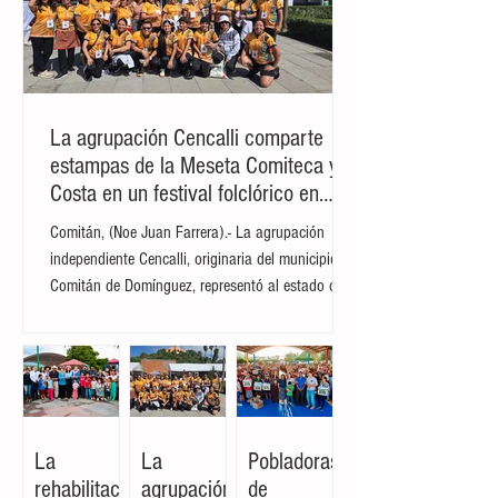
La agrupación Cencalli comparte
estampas de la Meseta Comiteca y la
Costa en un festival folclórico en
Cholula
Comitán, (Noe Juan Farrera).- La agrupación
independiente Cencalli, originaria del municipio de
Comitán de Domínguez, representó al estado de
Chiapas en el Primer Festival Nacional Vive el
Folclor, celebrado en la localidad de San Andrés
Cholula, Puebla. La compañía de danza,
integrada por personas de distintas edades y
profesiones, financió su traslado y participación
con recursos propios, logrando posicionarse como