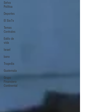
Selva
Política
Deportes
El Sie7e
Temas
Centrales
Estilo de
vida
Israel
bano
Tragedia
Guatemala
Grupo
Financiero
Continental