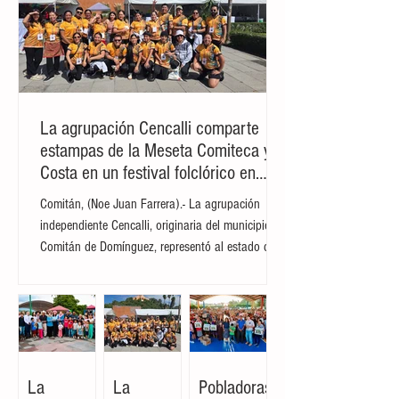
La agrupación Cencalli comparte
estampas de la Meseta Comiteca y la
Costa en un festival folclórico en
Cholula
Comitán, (Noe Juan Farrera).- La agrupación
independiente Cencalli, originaria del municipio de
Comitán de Domínguez, representó al estado de
Chiapas en el Primer Festival Nacional Vive el
Folclor, celebrado en la localidad de San Andrés
Cholula, Puebla. La compañía de danza,
integrada por personas de distintas edades y
profesiones, financió su traslado y participación