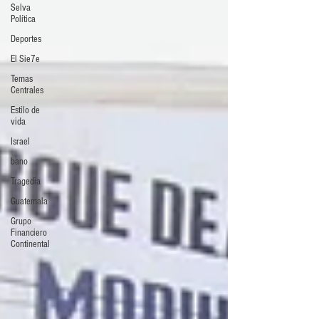
Selva
Política
Deportes
El Sie7e
Temas
Centrales
Estilo de
vida
Israel
bano
Tragedia
Guatemala
Grupo
Financiero
Continental