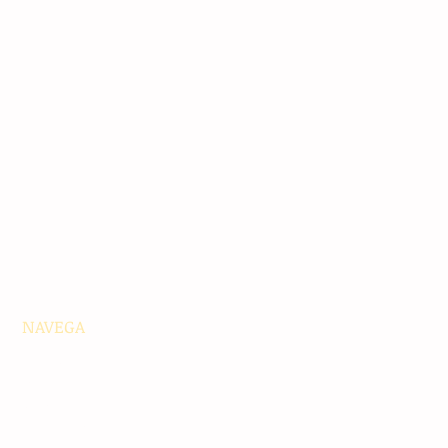
NAVEGA
Principales
Chiapas
Nacionales
Internacionales