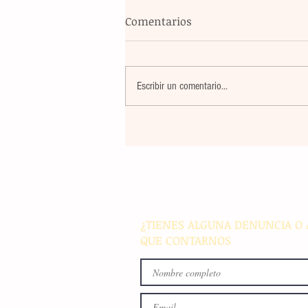
Comentarios
Escribir un comentario...
Banco Multiva destinará rec
de colocación internacional
proyectos de infraestructura
energía en el país
¿TIENES ALGUNA DENUNCIA O 
QUE CONTARNOS