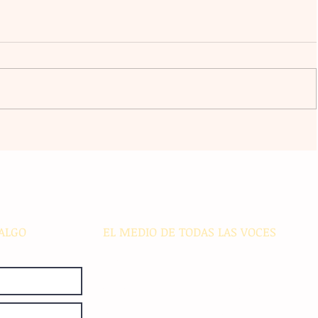
ursos
Violencia en Sinaloa: Asesinan al
 a
creador de contenido César
 y
Gastélum durante una
transmisión en vivo en Culiacán
ALGO
EL MEDIO DE TODAS LAS VOCES
El Sie7e de Chiapas es editado
diariamente en instalaciones propias.
Número de Certificado de Reserva
otorgado por el Instituto Nacional de
Derechos de Autor: 04-2008-