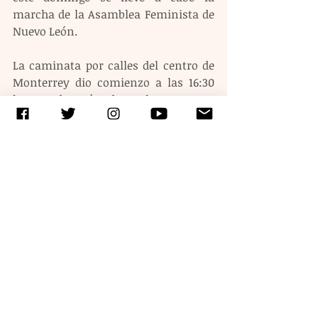
marcha de la Asamblea Feminista de 
Nuevo León.
La caminata por calles del centro de 
Monterrey dio comienzo a las 16:30 
horas, después de 2 horas y 30 
minutos de mitin en la Explanada de 
los Héroes que se ubica frente al 
Palacio de Gobierno. La marcha se 
realizó al ritmo de se una batucada 
de mujeres vestidas de morado.
#8M
#DíaInternacionaldelaMujer
#1a
#Marchas