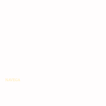
NAVEGA
Principales
Chiapas
Nacionales
Internacionales