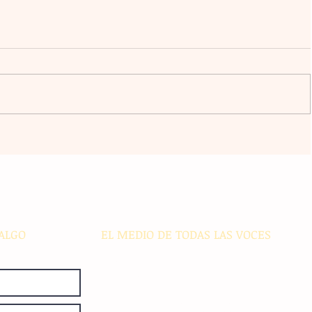
a
El atacante argentino Lucas
omingo
Ocampos se consolida como líder
r del
de goleo individual con los
Rayados
ALGO
EL MEDIO DE TODAS LAS VOCES
El Sie7e de Chiapas es editado
diariamente en instalaciones propias.
Número de Certificado de Reserva
otorgado por el Instituto Nacional de