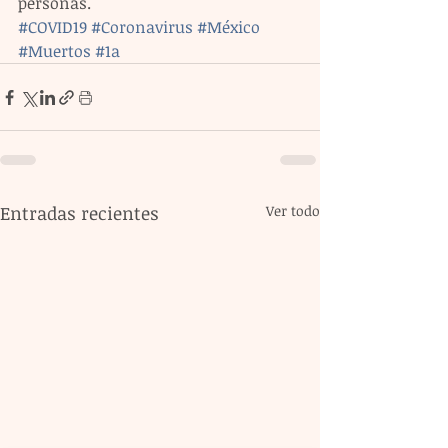
personas.
#COVID19
#Coronavirus
#México
#Muertos
#1a
Entradas recientes
Ver todo