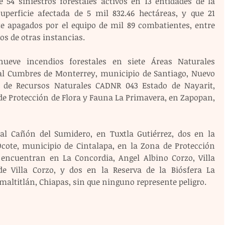
 54 siniestros forestales activos en 13 entidades de la 
perficie afectada de 5 mil 832.46 hectáreas, y que 21 
 apagados por el equipo de mil 89 combatientes, entre 
os de otras instancias.
ueve incendios forestales en siete Áreas Naturales 
al Cumbres de Monterrey, municipio de Santiago, Nuevo 
 de Recursos Naturales CADNR 043 Estado de Nayarit, 
de Protección de Flora y Fauna La Primavera, en Zapopan, 
l Cañón del Sumidero, en Tuxtla Gutiérrez, dos en la 
Ocote, municipio de Cintalapa, en la Zona de Protección 
 encuentran en La Concordia, Angel Albino Corzo, Villa 
de Villa Corzo, y dos en la Reserva de la Biósfera La 
omaltitlán, Chiapas, sin que ninguno represente peligro.