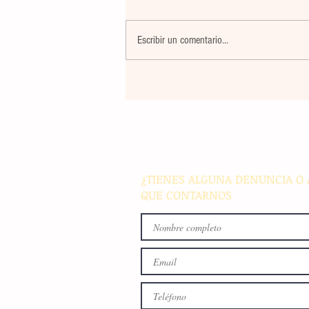
Escribir un comentario...
La farmacéutica Pfizer pres
resultados de supervivencia 
de progresión en variantes
agresivas de cáncer pulmon
¿TIENES ALGUNA DENUNCIA O 
QUE CONTARNOS