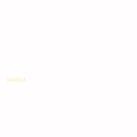
NAVEGA
Principales
Chiapas
Nacionales
Internacionales
Interés General
Editorial
Podcasts
Video