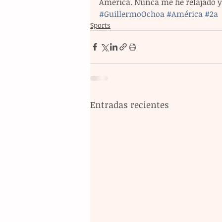
América. Nunca me he relajado y 
#GuillermoOchoa
#América
#2a
Sports
Entradas recientes