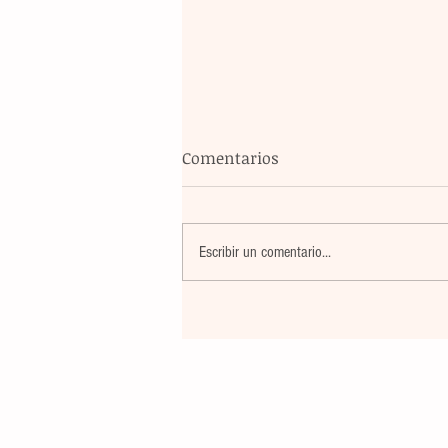
Comentarios
Escribir un comentario...
El atletismo mexicano sum
nuevas preseas en Santo D
para afianzar el primer luga
medallero