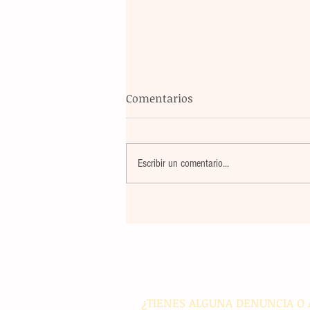
Comentarios
Escribir un comentario...
Violencia en Sinaloa: Asesin
creador de contenido César
Gastélum durante una
transmisión en vivo en Culi
¿TIENES ALGUNA DENUNCIA O 