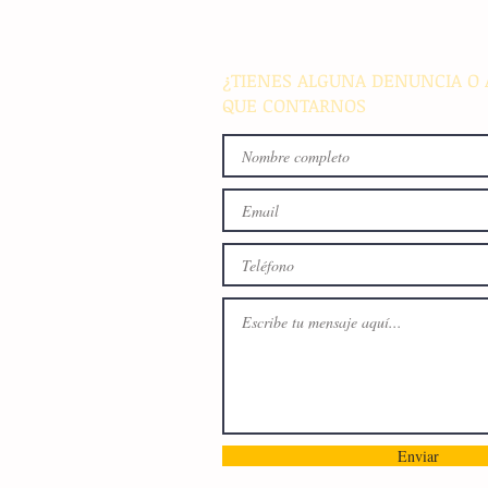
busca fomentar la conviven
familiar en Villaflores
¿TIENES ALGUNA DENUNCIA O 
QUE CONTARNOS
Enviar