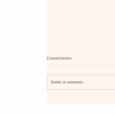
Comentarios
Escribir un comentario...
La rehabilitación integral de
parque de Cristóbal Obregón