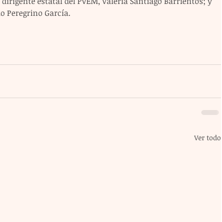
 dirigente estatal del PVEM, Valeria Santiago Barrientos; y 
io Peregrino García.
Ver todo