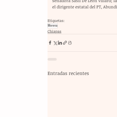
senadora Sasil De León Villard; la
el dirigente estatal del PT, Abund
Etiquetas:
Morena
Chiapas
Entradas recientes