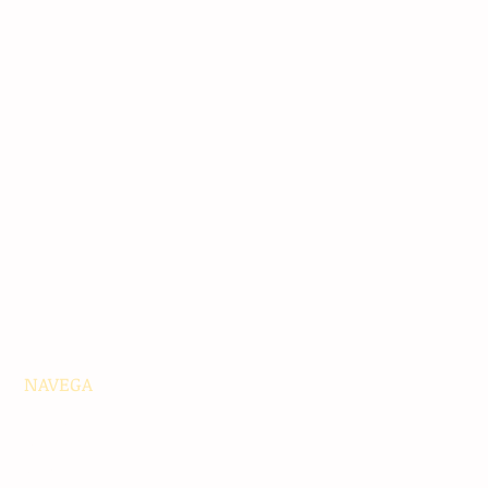
NAVEGA
Principales
Chiapas
Nacionales