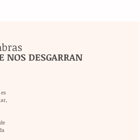
abras
E NOS DESGARRAN 
 es 
ar, 
de 
da 