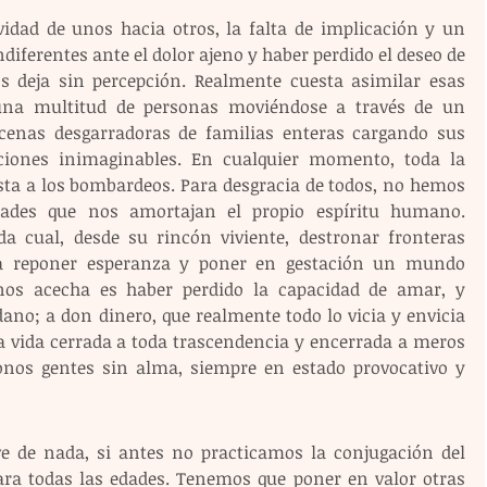
idad de unos hacia otros, la falta de implicación y un 
iferentes ante el dolor ajeno y haber perdido el deseo de 
deja sin percepción. Realmente cuesta asimilar esas 
na multitud de personas moviéndose a través de un 
cenas desgarradoras de familias enteras cargando sus 
ciones inimaginables. En cualquier momento, toda la 
ta a los bombardeos. Para desgracia de todos, no hemos 
dades que nos amortajan el propio espíritu humano. 
a cual, desde su rincón viviente, destronar fronteras 
ara reponer esperanza y poner en gestación un mundo 
nos acecha es haber perdido la capacidad de amar, y 
ano; a don dinero, que realmente todo lo vicia y envicia 
na vida cerrada a toda trascendencia y encerrada a meros 
donos gentes sin alma, siempre en estado provocativo y 
e de nada, si antes no practicamos la conjugación del 
ra todas las edades. Tenemos que poner en valor otras 