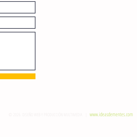
Derechos de Autor: 04-2008-
052017585000-101. Número de
Certificado de Licitud de Título y
Certificado: 15128.
Calle 12 de Octubre, colonia Bienestar
Social, entre México y Emiliano
Zapata. C.P. 29077. Tuxtla Gutiérrez,
Chiapas. Tel.: (961) 121 3721
direccion@sie7edechiapas.com.mx
Queda prohibida su reproducción
parcial o total sin la autorización de
esta casa editorial y/o editores.
www.ideasdementes.com
© 2026. DISEÑO WEB Y PRODUCCIÓN MULTIMEDIA |