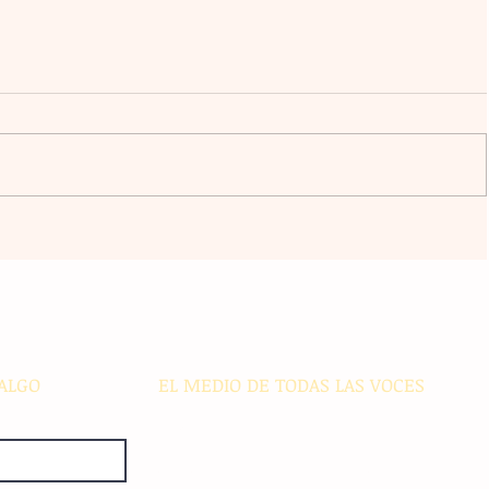
ive
Romper el miedo al fracaso y
'sold
comprometerse con el sacrificio
es
marcan la ruta del éxito
corporativo
ALGO
EL MEDIO DE TODAS LAS VOCES
El Sie7e de Chiapas es editado
diariamente en instalaciones propias.
Número de Certificado de Reserva
otorgado por el Instituto Nacional de