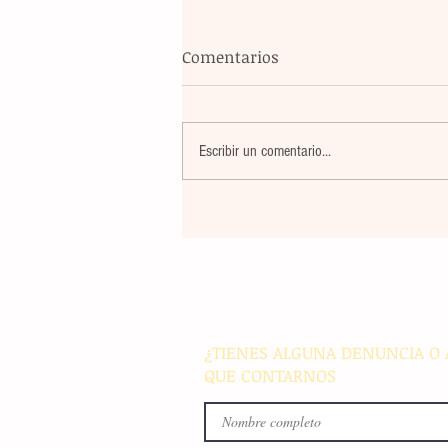
Comentarios
Escribir un comentario...
Récord histórico: Mallorca L
Occident colgará el cartel de 
out' con casi 70.000 asistent
¿TIENES ALGUNA DENUNCIA O 
QUE CONTARNOS