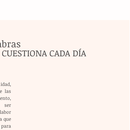
abras
 CUESTIONA CADA DÍA 
idad, 
 las 
nto, 
 ser 
abor 
a que 
para 