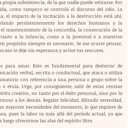
propia subsistencia, de la que nadie puede retirarse. Por 
vida, como tampoco se controla el discurso del odio. La 
, el impacto de la incitación a la destrucción está ahí, 
lando persistentemente los derechos humanos y la 
 el mantenimiento de la concordia, la consecución de la 
 tanto a la infancia, como a la juventud o a nuestros 
n propósito siempre es necesario. Se me ocurre pensar, 
 ocaso te deje sin esperanza y active tus rencores.
no para amar. Esto es fundamental para desterrar de 
cación verbal, escrita o conductual, que ataca o utiliza 
minatorio con referencia a una persona o grupo sobre la 
 o etnia. Urge, por consiguiente, salir de estas cenizas 
itu creativo, no tanto por el éxito personal, sino por la 
rmoso a los demás. Regalar felicidad, difundir serenidad, 
s mayores necesidades del momento, lo que requiere de 
s, pues la labor va más allá del período actual, ya que 
luego ofrecernos las alas del espíritu libre. 