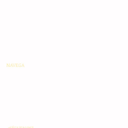
NAVEGA
Principales
Chiapas
Nacionales
Internacionales
Interés General
Editorial
Podcasts
Video