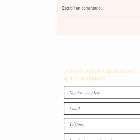
Escribir un comentario...
Récord histórico: Mallorca L
Occident colgará el cartel de 
out' con casi 70.000 asistent
¿TIENES ALGUNA DENUNCIA O 
QUE CONTARNOS