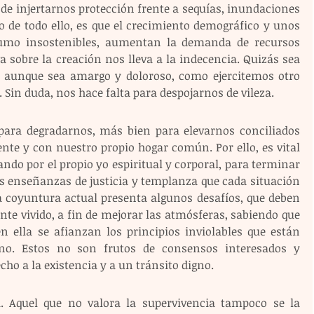
de injertarnos protección frente a sequías, inundaciones 
o de todo ello, es que el crecimiento demográfico y unos 
umo insostenibles, aumentan la demanda de recursos 
a sobre la creación nos lleva a la indecencia. Quizás sea 
, aunque sea amargo y doloroso, como ejercitemos otro 
in duda, nos hace falta para despojarnos de vileza.
ara degradarnos, más bien para elevarnos conciliados 
ente y con nuestro propio hogar común. Por ello, es vital 
do por el propio yo espiritual y corporal, para terminar 
s enseñanzas de justicia y templanza que cada situación 
a coyuntura actual presenta algunos desafíos, que deben 
te vivido, a fin de mejorar las atmósferas, sabiendo que 
n ella se afianzan los principios inviolables que están 
no. Estos no son frutos de consensos interesados y 
ho a la existencia y a un tránsito digno. 
. Aquel que no valora la supervivencia tampoco se la 