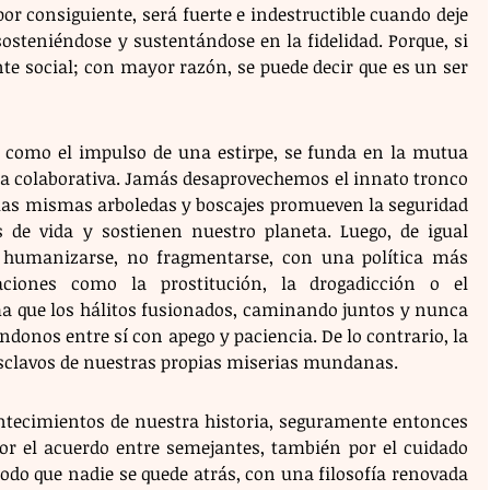
or consiguiente, será fuerte e indestructible cuando deje 
osteniéndose y sustentándose en la fidelidad. Porque, si 
e social; con mayor razón, se puede decir que es un ser 
d como el impulso de una estirpe, se funda en la mutua 
za colaborativa. Jamás desaprovechemos el innato tronco 
as mismas arboledas y boscajes promueven la seguridad 
 de vida y sostienen nuestro planeta. Luego, de igual 
humanizarse, no fragmentarse, con una política más 
aciones como la prostitución, la drogadicción o el 
 que los hálitos fusionados, caminando juntos y nunca 
onos entre sí con apego y paciencia. De lo contrario, la 
esclavos de nuestras propias miserias mundanas.
ontecimientos de nuestra historia, seguramente entonces 
 el acuerdo entre semejantes, también por el cuidado 
do que nadie se quede atrás, con una filosofía renovada 