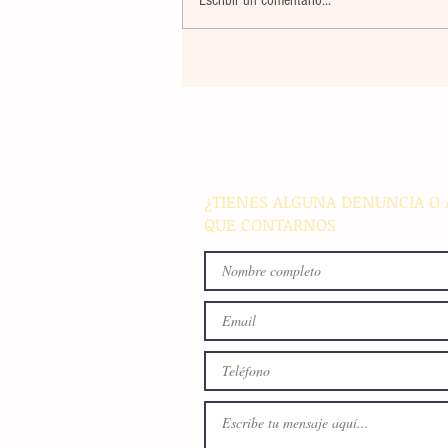
Récord histórico: Mallorca L
Occident colgará el cartel de 
out' con casi 70.000 asistent
¿TIENES ALGUNA DENUNCIA O 
QUE CONTARNOS