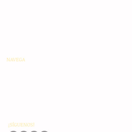
NAVEGA
Principales
Chiapas
Nacionales
Internacionales
Interés General
Editorial
Podcasts
Video
¡SÍGUENOS!