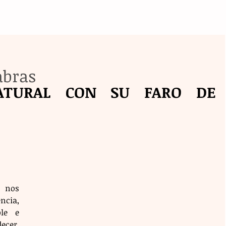
abras
ATURAL CON SU FARO DE 
os 
cia, 
le e 
er, 