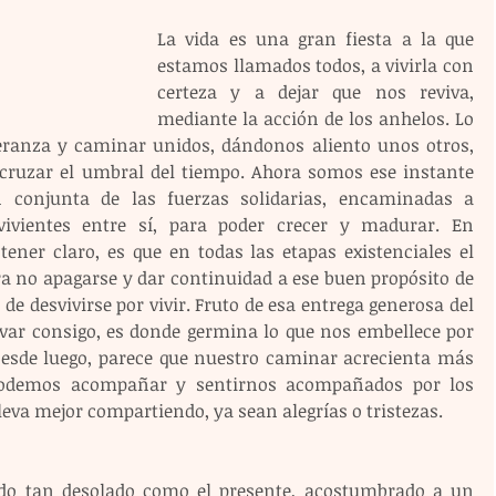
La vida es una gran fiesta a la que 
estamos llamados todos, a vivirla con 
certeza y a dejar que nos reviva, 
mediante la acción de los anhelos. Lo 
eranza y caminar unidos, dándonos aliento unos otros, 
ruzar el umbral del tiempo. Ahora somos ese instante 
n conjunta de las fuerzas solidarias, encaminadas a 
vivientes entre sí, para poder crecer y madurar. En 
ener claro, es que en todas las etapas existenciales el 
 no apagarse y dar continuidad a ese buen propósito de 
de desvivirse por vivir. Fruto de esa entrega generosa del 
var consigo, es donde germina lo que nos embellece por 
 Desde luego, parece que nuestro caminar acrecienta más 
podemos acompañar y sentirnos acompañados por los 
leva mejor compartiendo, ya sean alegrías o tristezas.
do tan desolado como el presente, acostumbrado a un 