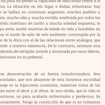
luz para no perder la capacidad de reaccionar frente a lo 
lma. La situación es, sin lugar a dudas, inhumana: hay 
se hallan en continuas angustias, muchos pueblos y 
te, mucho odio y mucha envidia sembrada por todos los 
íritu huérfano de cariño y mucha soledad impuesta; lo 
 ya estén medio muertas de miedo en vida y hundidas en 
r el modo de salir de este ambiente corrompido por la 
de la ética con el de las relaciones entre análogos, que 
tido a nuestra existencia. De lo contrario, seremos una 
derada del estúpido interés y dominada por unos líderes, 
simisman en su pedestal. 
iva demostración de su fuerza transformadora. Nos 
olador, que nos ahuyente de esta inmensa oscuridad 
guaje es la hipocresía constante, mientras toma de las 
e entre el decir y el obrar. Se nos olvida, que la vida es 
ntrarse, no para acabarla enfrentados y perdernos. Es 
tuamente. Tengo la convicción de que si no tomamos 