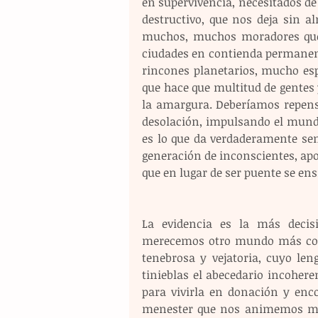
en supervivencia, necesitados de 
destructivo, que nos deja sin a
muchos, muchos moradores que 
ciudades en contienda permanen
rincones planetarios, mucho esp
que hace que multitud de gentes
la amargura. Deberíamos repensa
desolación, impulsando el mundo 
es lo que da verdaderamente sen
generación de inconscientes, apo
que en lugar de ser puente se en
La evidencia es la más decis
merecemos otro mundo más cons
tenebrosa y vejatoria, cuyo len
tinieblas el abecedario incoherent
para vivirla en donación y enco
menester que nos animemos mu