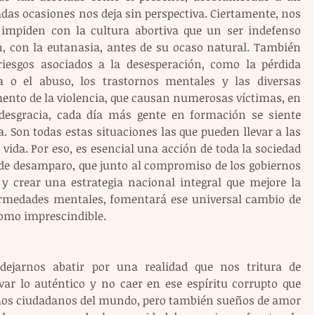
das ocasiones nos deja sin perspectiva. Ciertamente, nos 
 impiden con la cultura abortiva que un ser indefenso 
n, con la eutanasia, antes de su ocaso natural. También 
iesgos asociados a la desesperación, como la pérdida 
a o el abuso, los trastornos mentales y las diversas 
mento de la violencia, que causan numerosas víctimas, en 
 desgracia, cada día más gente en formación se siente 
. Son todas estas situaciones las que pueden llevar a las 
vida. Por eso, es esencial una acción de toda la sociedad 
 de desamparo, que junto al compromiso de los gobiernos 
y crear una estrategia nacional integral que mejore la 
ermedades mentales, fomentará ese universal cambio de 
como imprescindible.
ejarnos abatir por una realidad que nos tritura de 
ar lo auténtico y no caer en ese espíritu corrupto que 
mos ciudadanos del mundo, pero también sueños de amor 