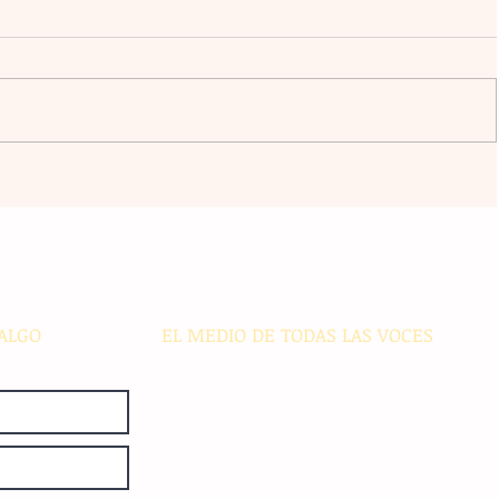
ive
Romper el miedo al fracaso y
'sold
comprometerse con el sacrificio
es
marcan la ruta del éxito
corporativo
ALGO
EL MEDIO DE TODAS LAS VOCES
El Sie7e de Chiapas es editado
diariamente en instalaciones propias.
Número de Certificado de Reserva
otorgado por el Instituto Nacional de
Derechos de Autor: 04-2008-
052017585000-101. Número de