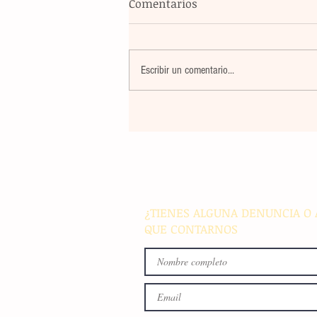
Comentarios
Escribir un comentario...
Récord histórico: Mallorca L
Occident colgará el cartel de 
out' con casi 70.000 asistent
¿TIENES ALGUNA DENUNCIA O 
QUE CONTARNOS