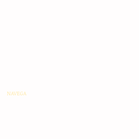
NAVEGA
Principales
Chiapas
Nacionales
Internacionales
Interés General
Editorial