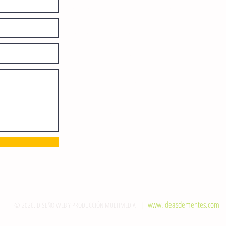
Número de Certificado de Reserva
otorgado por el Instituto Nacional de
Derechos de Autor: 04-2008-
052017585000-101. Número de
Certificado de Licitud de Título y
Certificado: 15128.
Calle 12 de Octubre, colonia Bienestar
Social, entre México y Emiliano
Zapata. C.P. 29077. Tuxtla Gutiérrez,
Chiapas. Tel.: (961) 121 3721
direccion@sie7edechiapas.com.mx
Queda prohibida su reproducción
parcial o total sin la autorización de
esta casa editorial y/o editores.
www.ideasdementes.com
© 2026. DISEÑO WEB Y PRODUCCIÓN MULTIMEDIA |