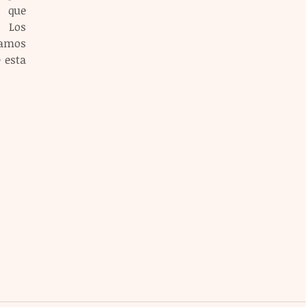
 que 
 Los 
amos 
esta 