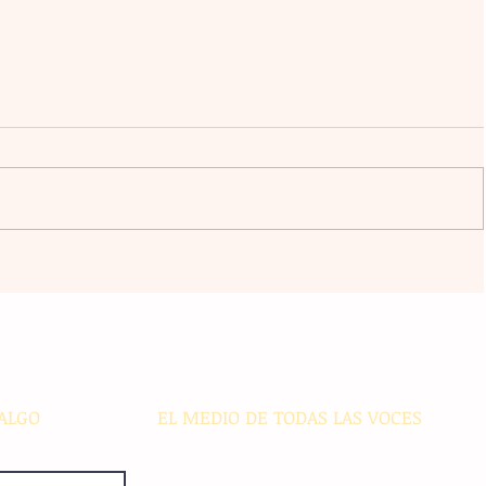
Veolia bajo la lupa en Tuxtla
diós
ALGO
EL MEDIO DE TODAS LAS VOCES
El Sie7e de Chiapas es editado
diariamente en instalaciones propias.