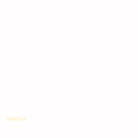
NAVEGA
Principales
Chiapas