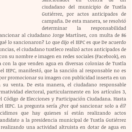
ciudadano del municipio de Tuxtla 
Gutiérrez, por actos anticipados de 
campaña. De esta manera, se resolvió 
determinar la responsabilidad 
sancionar al ciudadano Jorge Martínez, con multa de 86 
ué lo sancionaron? Lo que dijo el IEPC es que De acuerdo 
cias, el ciudadano tuxtleco realizó actos anticipados de 
con su nombre e imagen en redes sociales (Facebook), en 
a con la que venden agua en diversas colonias de Tuxtla 
 el IEPC, manifestó, que la sanción al responsable no es 
o por promocionar su imagen con publicidad inserta en un 
a su venta. De esta manera, el ciudadano responsable 
matividad electoral, particularmente en los artículos 3, 
, del Código de Elecciones y Participación Ciudadana. Hasta 
l IEPC. La pregunta sería ¿Por qué sancionar solo a él? 
idimos que hay quienes sí están realizando actos 
andidato a la presidencia municipal de Tuxtla Gutiérrez 
ealizando una actividad altruista en dotar de agua en 