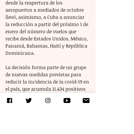
desde la reapertura de los 
aeropuertos a mediados de octubre 
llevó, asimismo, a Cuba a anunciar 
la reducción a partir del próximo 1 de 
enero del número de vuelos que 
recibe desde Estados Unidos, México, 
Panamá, Bahamas, Haití y República 
Dominicana.
La decisión forma parte de un grupo 
de nuevas medidas previstas para 
reducir la incidencia de la covid-19 en 
el país, que acumula 11.434 positivos 
confirmados desde marzo y que hoy 
marcó un nuevo récord de casos 
diarios, con 229 nuevos positivos de 
los que 136 son importados.
A estas medidas se sumó Panamá, 
que anunció el domingo una 