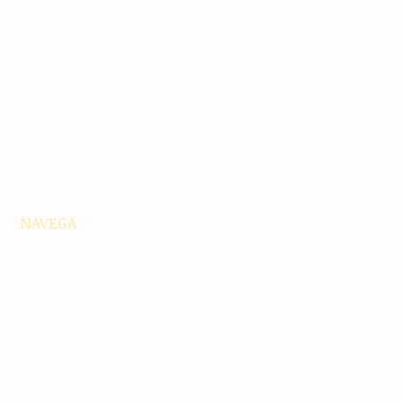
NAVEGA
Principales
Chiapas
Nacionales
Internacionales
Interés General
Editorial
Podcasts
Video