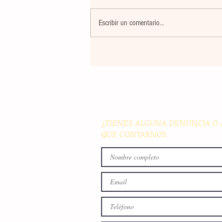
Escribir un comentario...
El atletismo mexicano sum
nuevas preseas en Santo D
para afianzar el primer luga
medallero
¿TIENES ALGUNA DENUNCIA O 
QUE CONTARNOS