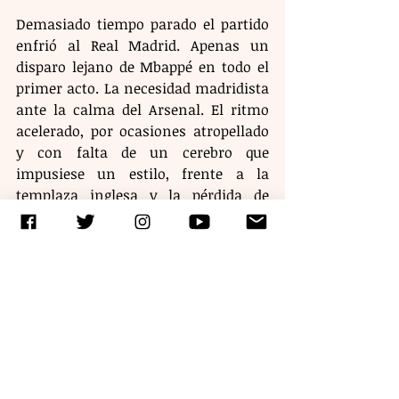
Demasiado tiempo parado el partido 
enfrió al Real Madrid. Apenas un 
disparo lejano de Mbappé en todo el 
primer acto. La necesidad madridista 
ante la calma del Arsenal. El ritmo 
acelerado, por ocasiones atropellado 
y con falta de un cerebro que 
impusiese un estilo, frente a la 
templaza inglesa y la pérdida de 
tiempo. No era un escenario nuevo 
para el equipo de Arteta que se 
parapetó y cuando pudo lanzar un 
contragolpe encontró a Martinelli 
que también probó a Courtois por 
tercera vez. Con Raya de espectador. 
La testosterona no era suficiente. 
Necesitaba el Real Madrid que el 