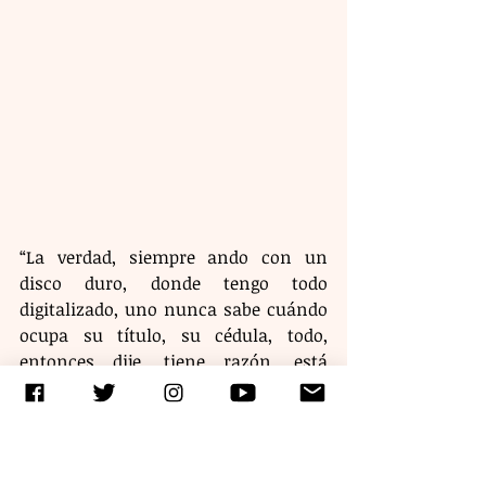
“La verdad, siempre ando con un 
disco duro, donde tengo todo 
digitalizado, uno nunca sabe cuándo 
ocupa su título, su cédula, todo, 
entonces dije, tiene razón, está 
dándose la oportunidad, y si es de 
Dios, hasta ahorita, gracias a Dios, 
estoy en la boleta, estoy participando, 
y la verdad, le he pedido mucho a 