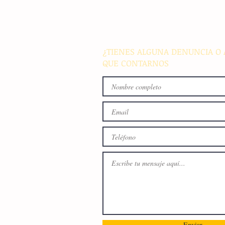
alarma a la población del
archipiélago sin registrar
víctimas ni daños materiale
¿TIENES ALGUNA DENUNCIA O 
QUE CONTARNOS
Enviar