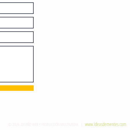
diariamente en instalaciones propias.
Número de Certificado de Reserva
otorgado por el Instituto Nacional de
Derechos de Autor: 04-2008-
052017585000-101. Número de
Certificado de Licitud de Título y
Certificado: 15128.
Calle 12 de Octubre, colonia Bienestar
Social, entre México y Emiliano
Zapata. C.P. 29077. Tuxtla Gutiérrez,
Chiapas. Tel.: (961) 121 3721
direccion@sie7edechiapas.com.mx
Queda prohibida su reproducción
parcial o total sin la autorización de
esta casa editorial y/o editores.
www.ideasdementes.com
© 2026. DISEÑO WEB Y PRODUCCIÓN MULTIMEDIA |