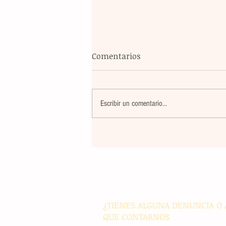
Comentarios
Escribir un comentario...
Un nuevo movimiento telúr
alarma a la población del
archipiélago sin registrar
víctimas ni daños materiale
¿TIENES ALGUNA DENUNCIA O 
QUE CONTARNOS