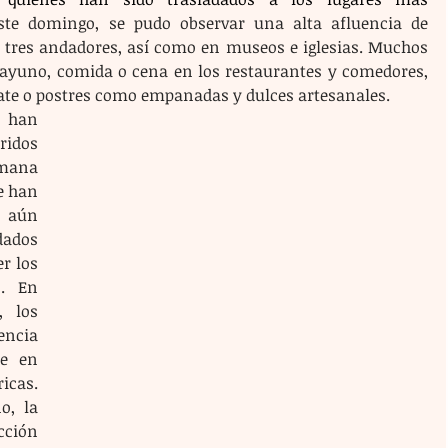
ste domingo, se pudo observar una alta afluencia de 
os tres andadores, así como en museos e iglesias. Muchos 
sayuno, comida o cena en los restaurantes y comedores, 
te o postres como empanadas y dulces artesanales. 
s han 
idos 
ana 
 han 
aún 
ados 
r los 
. En 
 los 
ncia 
e en 
icas. 
, la 
ción 