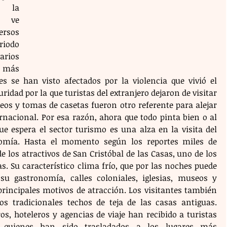
o la 
 ve 
sos 
odo 
rios 
 más 
s se han visto afectados por la violencia que vivió el 
ridad por la que turistas del extranjero dejaron de visitar 
eos y tomas de casetas fueron otro referente para alejar 
rnacional. Por esa razón, ahora que todo pinta bien o al 
 espera el sector turismo es una alza en la visita del 
omía. Hasta el momento según los reportes miles de 
 los atractivos de San Cristóbal de las Casas, uno de los 
. Su característico clima frío, que por las noches puede 
su gastronomía, calles coloniales, iglesias, museos y 
principales motivos de atracción. Los visitantes también 
 tradicionales techos de teja de las casas antiguas. 
s, hoteleros y agencias de viaje han recibido a turistas 
, quienes han sido trasladados a los lugares más 