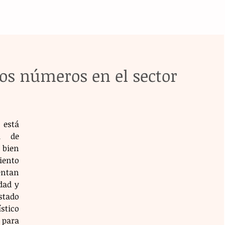
os números en el sector
stá 
 de 
bien 
ento 
ntan 
dad y 
stado 
tico 
ara 