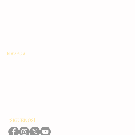
NAVEGA
Principales
Chiapas
Nacionales
Internacionales
Interés General
Editorial
Podcasts
Video
¡SÍGUENOS!