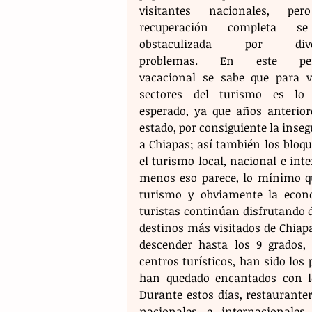
visitantes nacionales, per
recuperación completa se
obstaculizada por diver
problemas. En este peri
vacacional se sabe que para va
sectores del turismo es lo
esperado, ya que años anteriore
estado, por consiguiente la insegu
a Chiapas; así también los bloqu
el turismo local, nacional e inte
menos eso parece, lo mínimo que
turismo y obviamente la econ
turistas continúan disfrutando de
destinos más visitados de Chiapas
descender hasta los 9 grados, 
centros turísticos, han sido los 
han quedado encantados con los
Durante estos días, restaurantero
nacionales e internacionales