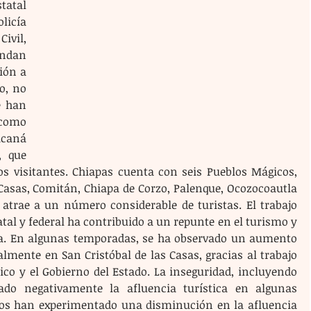
atal 
cía 
ivil, 
ndan 
ón a 
, no 
 han 
como 
caná 
 que 
os visitantes. Chiapas cuenta con seis Pueblos Mágicos, 
Casas, Comitán, Chiapa de Corzo, Palenque, Ocozocoautla 
 atrae a un número considerable de turistas. El trabajo 
tal y federal ha contribuido a un repunte en el turismo y 
a. En algunas temporadas, se ha observado un aumento 
lmente en San Cristóbal de las Casas, gracias al trabajo 
ico y el Gobierno del Estado. La inseguridad, incluyendo 
ado negativamente la afluencia turística en algunas 
cos han experimentado una disminución en la afluencia 