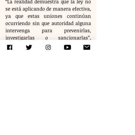
“La realidad demuestra que la ley no 
se está aplicando de manera efectiva, 
ya que estas uniones continúan 
ocurriendo sin que autoridad alguna 
intervenga para prevenirlas, 
investigarlas o sancionarlas”, 
sostuvo la Comisión de Niñas, Niños 
y Adolescentes, de la Colectiva 
Feminista 50+1 Chiapas, la 
organización exige una investigación 
inmediata del caso y ha exigido que se 
cumpla la legislación que prohíbe el 
matrimonio infantil y las uniones 
forzadas, sin excepciones culturales 
que vulneren los derechos humanos, 
entre otras medidas cautelares que 
garanticen la protección de la 
integridad de la víctima.