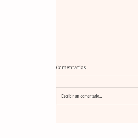
Comentarios
Escribir un comentario...
La rehabilitación integral de
parque de Cristóbal Obregón