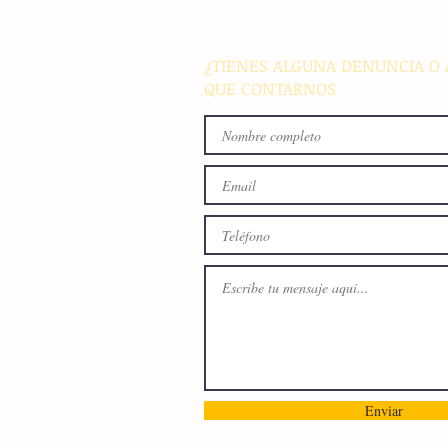
busca fomentar la conviven
familiar en Villaflores
¿TIENES ALGUNA DENUNCIA O 
QUE CONTARNOS
Enviar