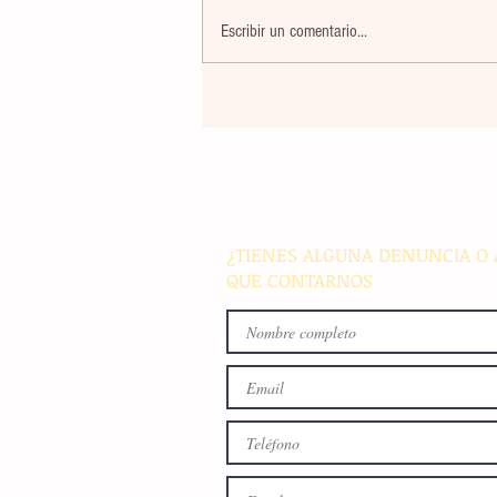
Escribir un comentario...
Maestros de secundaria en
Panamá reciben capacitació
especializada para integrar l
en sus métodos de enseñan
¿TIENES ALGUNA DENUNCIA O 
QUE CONTARNOS