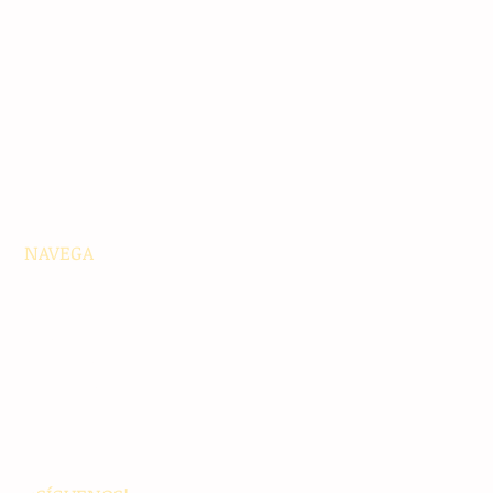
NAVEGA
Principales
Chiapas
Nacionales
Internacionales
Interés General
Editorial
Podcasts
Video