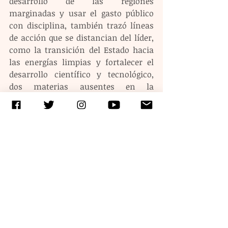
desarrollo de las regiones 
marginadas y usar el gasto público 
con disciplina, también trazó líneas 
de acción que se distancian del líder, 
como la transición del Estado hacia 
las energías limpias y fortalecer el 
desarrollo científico y tecnológico, 
dos materias ausentes en la 
Administración saliente.
Es importante señalar que a pesar de 
las vicisitudes, Sheinbaum dejó el 
cargo en Ciudad de México con altos 
índices de aprobación, según las 
encuestas.