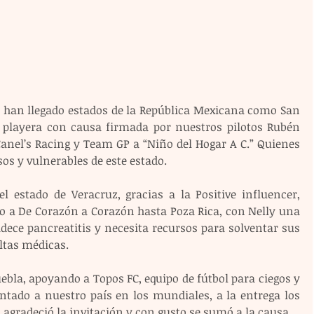
a han llegado estados de la República Mexicana como San 
a playera con causa firmada por nuestros pilotos Rubén 
Canel’s Racing y Team GP a “Niño del Hogar A C.” Quienes 
os y vulnerables de este estado.
l estado de Veracruz, gracias a la Positive influencer, 
o a De Corazón a Corazón hasta Poza Rica, con Nelly una 
dece pancreatitis y necesita recursos para solventar sus 
ltas médicas.
bla, apoyando a Topos FC, equipo de fútbol para ciegos y 
ntado a nuestro país en los mundiales, a la entrega los 
agradeció la invitación y con gusto se sumó a la causa.