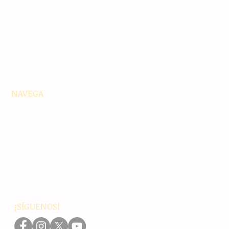
NAVEGA
Principales
Chiapas
Nacionales
Internacionales
Interés General
Editorial
Podcasts
Video
¡SÍGUENOS!