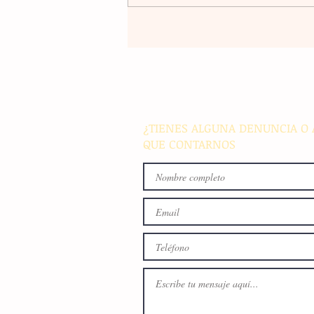
El atletismo mexicano sum
nuevas preseas en Santo D
para afianzar el primer luga
medallero
¿TIENES ALGUNA DENUNCIA O 
QUE CONTARNOS