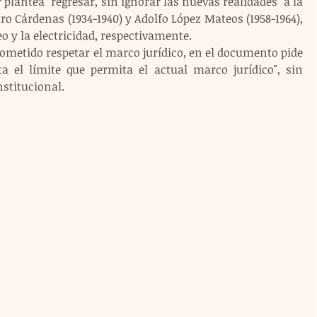
antea "regresar, sin ignorar las nuevas realidades" a la 
ro Cárdenas (1934-1940) y Adolfo López Mateos (1958-1964), 
o y la electricidad, respectivamente.
rometido respetar el marco jurídico, en el documento pide 
a el límite que permita el actual marco jurídico", sin 
stitucional.