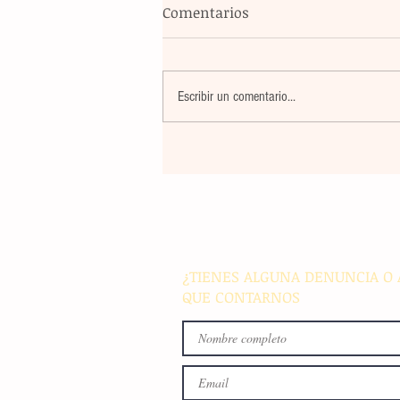
Comentarios
Escribir un comentario...
El atletismo mexicano sum
nuevas preseas en Santo D
para afianzar el primer luga
medallero
¿TIENES ALGUNA DENUNCIA O 
QUE CONTARNOS