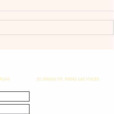
a
El atacante argentino Lucas
omingo
Ocampos se consolida como líder
r del
de goleo individual con los
Rayados
ALGO
EL MEDIO DE TODAS LAS VOCES
El Sie7e de Chiapas es editado
diariamente en instalaciones propias.
Número de Certificado de Reserva
otorgado por el Instituto Nacional de
Derechos de Autor: 04-2008-
052017585000-101. Número de