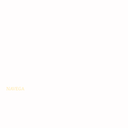
NAVEGA
Principales
Chiapas
Nacionales
Internacionales
Interés General