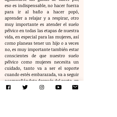
eso es indispensable, no hacer fuerza 
para ir al baño a hacer popó, 
aprender a relajar y a respirar, otro 
muy importante es atender el suelo 
pélvico en todas las etapas de nuestra 
vida, en especial para las mujeres, así 
como planeas tener un hijo o a veces 
no, es muy importante también estar 
conscientes de que nuestro suelo 
pélvico como mujeres necesita un 
cuidado, tanto va a ser el soporte 
cuando estés embarazada, va a seguir 
acompañándote después del parto, en 
el posparto, y va a estar en tus 
últimos días, entonces estar muy al 
pendiente de qué está pasando, 
aprender a escucharlo y no dejarlo 
para cuando ya hay un síntoma.