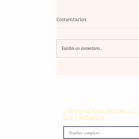
Comentarios
Escribir un comentario...
Un nuevo movimiento telúr
alarma a la población del
archipiélago sin registrar
víctimas ni daños materiale
¿TIENES ALGUNA DENUNCIA O 
QUE CONTARNOS