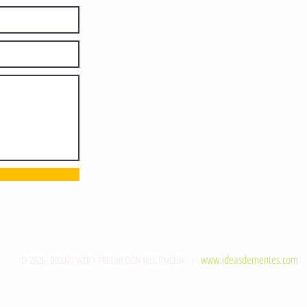
otorgado por el Instituto Nacional de
Derechos de Autor: 04-2008-
052017585000-101. Número de
Certificado de Licitud de Título y
Certificado: 15128.
Calle 12 de Octubre, colonia Bienestar
Social, entre México y Emiliano
Zapata. C.P. 29077. Tuxtla Gutiérrez,
Chiapas. Tel.: (961) 121 3721
direccion@sie7edechiapas.com.mx
Queda prohibida su reproducción
parcial o total sin la autorización de
esta casa editorial y/o editores.
www.ideasdementes.com
© 2026. DISEÑO WEB Y PRODUCCIÓN MULTIMEDIA |