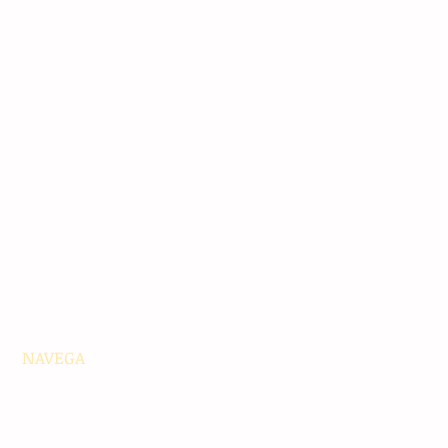
NAVEGA
Principales
Chiapas
Nacionales