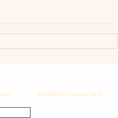
ico
Transformación digital: La banca
regional enfrenta desafíos de
ciberseguridad e inclusión en
s
comunidades alejadas
ALGO
EL MEDIO DE TODAS LAS VOCES
El Sie7e de Chiapas es editado
diariamente en instalaciones propias.
Número de Certificado de Reserva