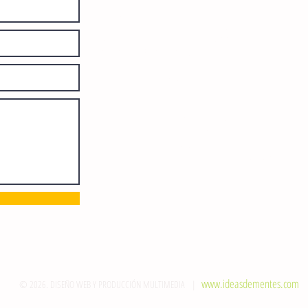
diariamente en instalaciones propias.
Número de Certificado de Reserva
otorgado por el Instituto Nacional de
Derechos de Autor: 04-2008-
052017585000-101. Número de
Certificado de Licitud de Título y
Certificado: 15128.
Calle 12 de Octubre, colonia Bienestar
Social, entre México y Emiliano
Zapata. C.P. 29077. Tuxtla Gutiérrez,
Chiapas. Tel.: (961) 121 3721
direccion@sie7edechiapas.com.mx
Queda prohibida su reproducción
parcial o total sin la autorización de
esta casa editorial y/o editores.
www.ideasdementes.com
© 2026. DISEÑO WEB Y PRODUCCIÓN MULTIMEDIA |