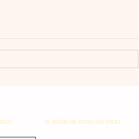
ursos
Violencia en Sinaloa: Asesinan al
 a
creador de contenido César
 y
Gastélum durante una
transmisión en vivo en Culiacán
ALGO
EL MEDIO DE TODAS LAS VOCES
El Sie7e de Chiapas es editado