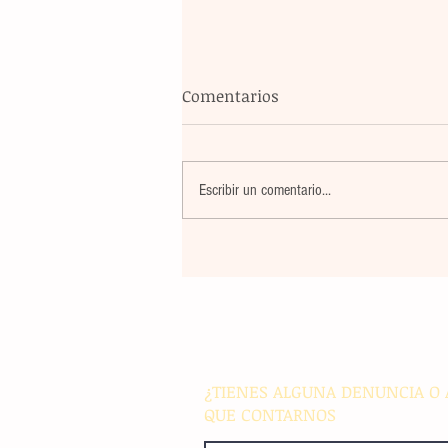
Comentarios
Escribir un comentario...
Banco Multiva destinará rec
de colocación internacional
proyectos de infraestructura
energía en el país
¿TIENES ALGUNA DENUNCIA O 
QUE CONTARNOS