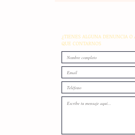
Maestros de secundaria en
Panamá reciben capacitació
especializada para integrar l
en sus métodos de enseñan
¿TIENES ALGUNA DENUNCIA O 
QUE CONTARNOS