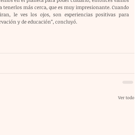
nemos en el planeta para poder cuidarlo, entonces vamos 
 a tenerlos más cerca, que es muy impresionante. Cuando 
ran, le ves los ojos, son experiencias positivas para 
rvación y de educación”, concluyó.
Ver todo