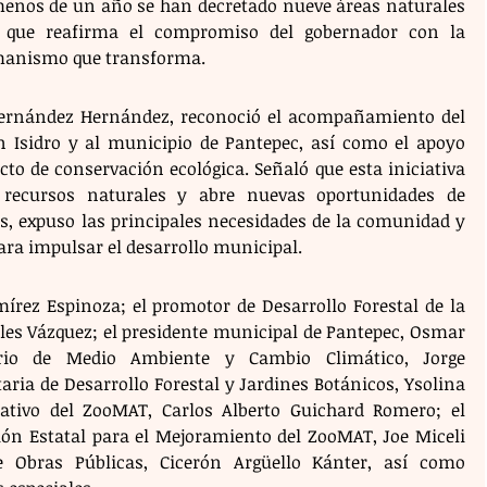
 menos de un año se han decretado nueve áreas naturales 
ca que reafirma el compromiso del gobernador con la 
manismo que transforma.
 Hernández Hernández, reconoció el acompañamiento del 
n Isidro y al municipio de Pantepec, así como el apoyo 
cto de conservación ecológica. Señaló que esta iniciativa 
s recursos naturales y abre nuevas oportunidades de 
s, expuso las principales necesidades de la comunidad y 
para impulsar el desarrollo municipal.
írez Espinoza; el promotor de Desarrollo Forestal de la 
les Vázquez; el presidente municipal de Pantepec, Osmar 
ario de Medio Ambiente y Cambio Climático, Jorge 
ria de Desarrollo Forestal y Jardines Botánicos, Ysolina 
rativo del ZooMAT, Carlos Alberto Guichard Romero; el 
ión Estatal para el Mejoramiento del ZooMAT, Joe Miceli 
e Obras Públicas, Cicerón Argüello Kánter, así como 