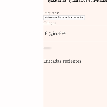
ejidatarias, ejidatarios e invitado
Etiquetas:
gobiernodechiapas
eduardoramírez
Chiapas
Entradas recientes