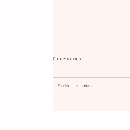
Comentarios
Escribir un comentario...
Pobladoras de Cristóbal Obr
reciben insumos de traspati
para incentivar el comercio 