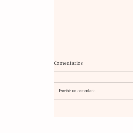
Comentarios
Escribir un comentario...
La rehabilitación integral de
parque de Cristóbal Obregón
busca fomentar la conviven