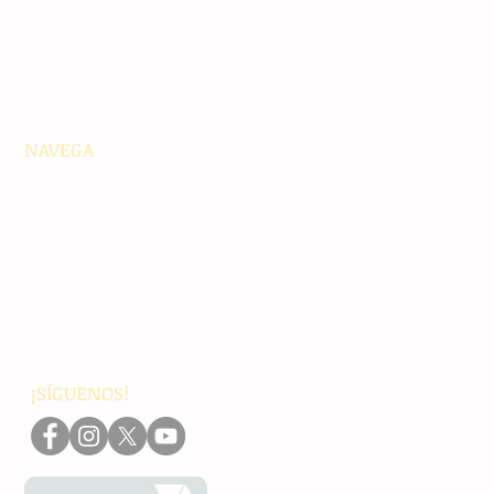
NAVEGA
Principales
Chiapas
Nacionales
Internacionales
Interés General
Editorial
Podcasts
Video
¡SÍGUENOS!