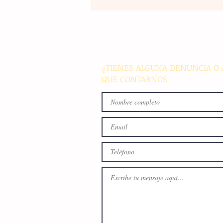
La rehabilitación integral de
parque de Cristóbal Obregón
busca fomentar la conviven
familiar en Villaflores
¿TIENES ALGUNA DENUNCIA O 
QUE CONTARNOS